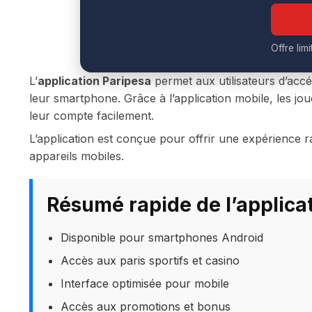
Offre lim
L’
application Paripesa
permet aux utilisateurs d’accé
leur smartphone. Grâce à l’application mobile, les jou
leur compte facilement.
L’application est conçue pour offrir une expérience rap
appareils mobiles.
Résumé rapide de l’applica
Disponible pour smartphones Android
Accès aux paris sportifs et casino
Interface optimisée pour mobile
Accès aux promotions et bonus