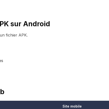
 APK sur Android
 un fichier APK.
es
eb
Site mobile