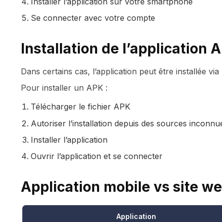
Installer l’application sur votre smartphone
Se connecter avec votre compte
Installation de l’application
Dans certains cas, l’application peut être installée via
Pour installer un APK :
Télécharger le fichier APK
Autoriser l’installation depuis des sources inconnu
Installer l’application
Ouvrir l’application et se connecter
Application mobile vs site w
Application