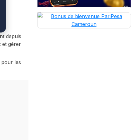
ent depuis
 et gérer
e pour les