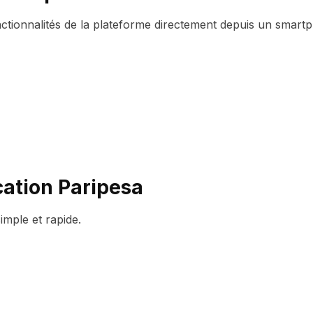
nctionnalités de la plateforme directement depuis un smart
cation Paripesa
imple et rapide.