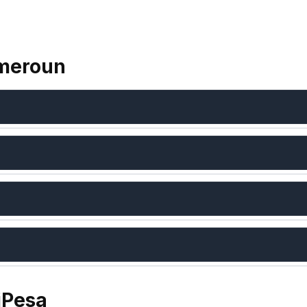
ameroun
ement gratuit.
tphones Android via un fichier APK.
ifs et aux jeux de casino.
 protégées par des protocoles de sécurité.
iPesa