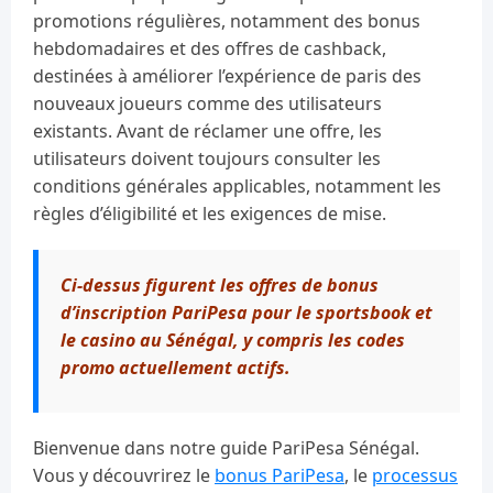
promotions régulières, notamment des bonus
hebdomadaires et des offres de cashback,
destinées à améliorer l’expérience de paris des
nouveaux joueurs comme des utilisateurs
existants. Avant de réclamer une offre, les
utilisateurs doivent toujours consulter les
conditions générales applicables, notamment les
règles d’éligibilité et les exigences de mise.
Ci-dessus figurent les offres de bonus
d’inscription PariPesa pour le sportsbook et
le casino au Sénégal, y compris les codes
promo actuellement actifs.
Bienvenue dans notre guide PariPesa Sénégal.
Vous y découvrirez le
bonus PariPesa
, le
processus