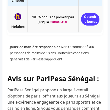
Linebet
Obtenir
100 %
bonus de premier pari
le bonus
jusqu'à
350 000 XOF
Helabet
Jouez de manière responsable !
Non recommandé aux
personnes de moins de 18 ans. Toutes les conditions
générales de PariPesa s'appliquent.
Avis sur PariPesa Sénégal :
PariPesa Sénégal propose un large éventail
d’options de paris, offrant aux joueurs au Sénégal
une expérience engageante de paris sportifs et de
casino en ligne. Si vous vous demandez comment