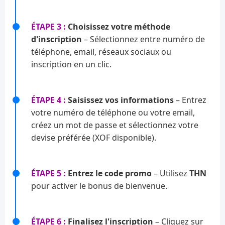
ÉTAPE 3 :
Choisissez votre méthode
d'inscription
– Sélectionnez entre numéro de
téléphone, email, réseaux sociaux ou
inscription en un clic.
ÉTAPE 4 :
Saisissez vos informations
– Entrez
votre numéro de téléphone ou votre email,
créez un mot de passe et sélectionnez votre
devise préférée (XOF disponible).
ÉTAPE 5 :
Entrez le code promo
– Utilisez
THN
pour activer le bonus de bienvenue.
ÉTAPE 6 :
Finalisez l'inscription
– Cliquez sur