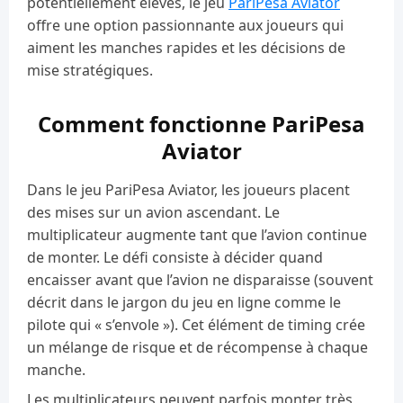
potentiellement élevés, le jeu
PariPesa Aviator
offre une option passionnante aux joueurs qui
aiment les manches rapides et les décisions de
mise stratégiques.
Comment fonctionne PariPesa
Aviator
Dans le jeu PariPesa Aviator, les joueurs placent
des mises sur un avion ascendant. Le
multiplicateur augmente tant que l’avion continue
de monter. Le défi consiste à décider quand
encaisser avant que l’avion ne disparaisse (souvent
décrit dans le jargon du jeu en ligne comme le
pilote qui « s’envole »). Cet élément de timing crée
un mélange de risque et de récompense à chaque
manche.
Les multiplicateurs peuvent parfois monter très