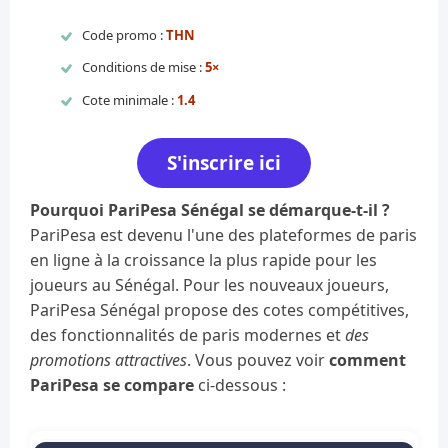
Code promo :
THN
Conditions de mise :
5×
Cote minimale :
1.4
S'inscrire ici
Pourquoi PariPesa Sénégal se démarque-t-il ?
PariPesa est devenu l'une des plateformes de paris
en ligne à la croissance la plus rapide pour les
joueurs au Sénégal. Pour les nouveaux joueurs,
PariPesa Sénégal propose des cotes compétitives,
des fonctionnalités de paris modernes et
des
promotions attractives
. Vous pouvez voir
comment
PariPesa se compare
ci-dessous :