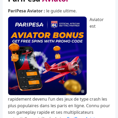
PariPesa Aviator :
le guide ultime.
Aviator
est
rapidement devenu l’un des jeux de type crash les
plus populaires dans les paris en ligne. Connu pour
son gameplay rapide et ses multiplicateurs