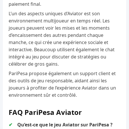
paiement final.
L’un des aspects uniques d’Aviator est son
environnement multijoueur en temps réel. Les
joueurs peuvent voir les mises et les moments
d’encaissement des autres pendant chaque
manche, ce qui crée une expérience sociale et
interactive. Beaucoup utilisent également le chat
intégré au jeu pour discuter de stratégies ou
célébrer de gros gains.
PariPesa propose également un support client et
des outils de jeu responsable, aidant ainsi les
joueurs à profiter de l’expérience Aviator dans un
environnement sûr et contrôlé.
FAQ PariPesa Aviator
Qu’est-ce que le jeu Aviator sur PariPesa ?