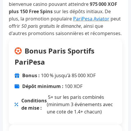
bienvenue casino pouvant atteindre
975 000 XOF
plus 150 Free Spins
sur les dépôts initiaux. De
plus, la promotion populaire
PariPesa Aviator
peut
offrir
50 paris gratuits le dimanche
, ainsi que
d'autres promotions saisonnières et récompenses.
Bonus Paris Sportifs
PariPesa
Bonus :
100 % jusqu'à 85 000 XOF
Dépôt minimum :
100 XOF
5× sur les paris combinés
Conditions
(minimum 3 événements avec
de mise :
une cote de 1.4+ chacun)