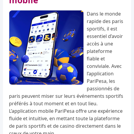
Dans le monde
rapide des paris
sportifs, il est
essentiel d’avoir
accès à une
plateforme
fiable et
conviviale. Avec
l’application
PariPesa, les
passionnés de
paris peuvent miser sur leurs événements sportifs
préférés à tout moment et en tout lieu.
L’application mobile PariPesa offre une expérience
fluide et intuitive, en mettant toute la plateforme
de paris sportifs et de casino directement dans le
creux de votre main.