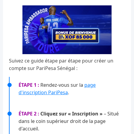
Suivez ce guide étape par étape pour créer un
compte sur PariPesa Sénégal :
ÉTAPE 1 :
Rendez-vous sur la
page
d'inscription PariPesa
.
ÉTAPE 2 :
Cliquez sur « Inscription »
– Situé
dans le coin supérieur droit de la page
d'accueil.