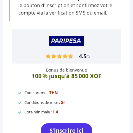
le bouton d'inscription et confirmez votre
compte via la vérification SMS ou email.
Bonus de bienvenue
100 % jusqu'à 85 000 XOF
Code promo :
THN
Conditions de mise :
5×
Cote minimale :
1.4
S'inscrire ici