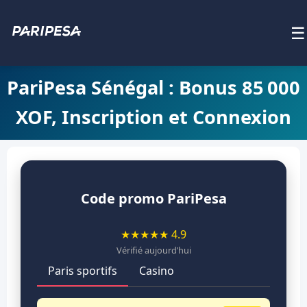
☰
PariPesa Sénégal : Bonus 85 000
XOF, Inscription et Connexion
Code promo PariPesa
★★★★★ 4.9
Vérifié aujourd’hui
Paris sportifs
Casino