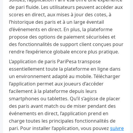
de pari fluide. Les utilisateurs peuvent accéder aux
scores en direct, aux mises à jour des cotes, à
l’historique des paris et à un large éventail
d’événements en direct. En plus, la plateforme
propose des options de paiement sécurisées et
des fonctionnalités de support client conçues pour
rendre l’expérience globale encore plus pratique.
L’application de paris PariPesa transpose
essentiellement toute la plateforme en ligne dans
un environnement adapté au mobile. Télécharger
l’application permet aux joueurs d’accéder
facilement à la plateforme depuis leurs
smartphones ou tablettes. Qu’il s’agisse de placer
des paris avant match ou de miser pendant des
événements en direct, l’application prend en
charge toutes les principales fonctionnalités de
pari. Pour installer l’application, vous pouvez
suivre