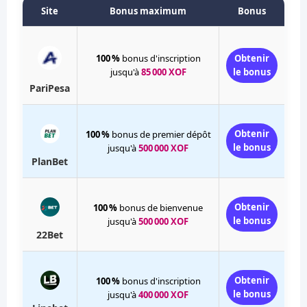
Site
Bonus maximum
Bonus
100 %
bonus d'inscription
Obtenir
jusqu'à
85 000 XOF
le bonus
PariPesa
Obtenir
100 %
bonus de premier dépôt
le bonus
jusqu'à
500 000 XOF
PlanBet
Obtenir
100 %
bonus de bienvenue
le bonus
jusqu'à
500 000 XOF
22Bet
Obtenir
100 %
bonus d'inscription
le bonus
jusqu'à
400 000 XOF