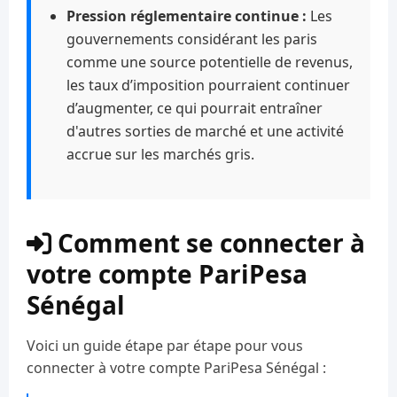
Pression réglementaire continue :
Les
gouvernements considérant les paris
comme une source potentielle de revenus,
les taux d’imposition pourraient continuer
d’augmenter, ce qui pourrait entraîner
d'autres sorties de marché et une activité
accrue sur les marchés gris.
Comment se connecter à
votre compte PariPesa
Sénégal
Voici un guide étape par étape pour vous
connecter à votre compte PariPesa Sénégal :